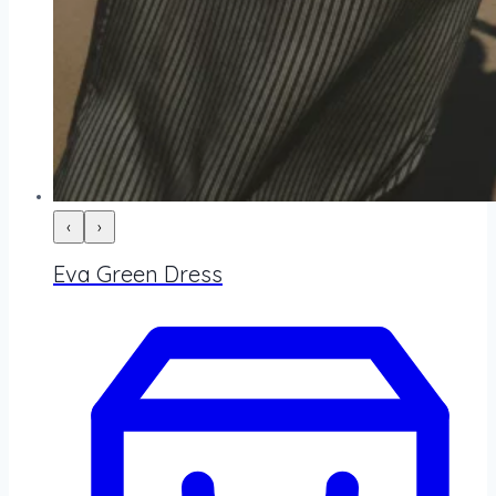
‹
›
Eva Green Dress