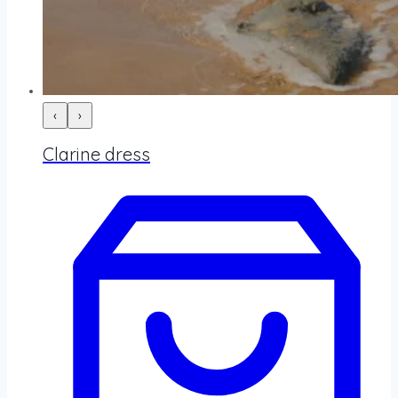
‹
›
Clarine dress