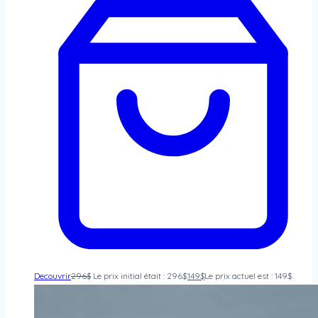
Decouvrir
296
$
Le prix initial était : 296$.
149
$
Le prix actuel est : 149$.