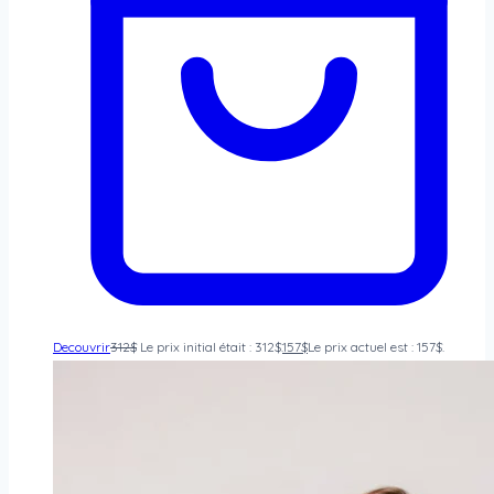
Decouvrir
312
$
Le prix initial était : 312$.
157
$
Le prix actuel est : 157$.