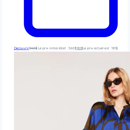
Decouvrir
360
$
Le prix initial était : 360$.
181
$
Le prix actuel est : 181$.