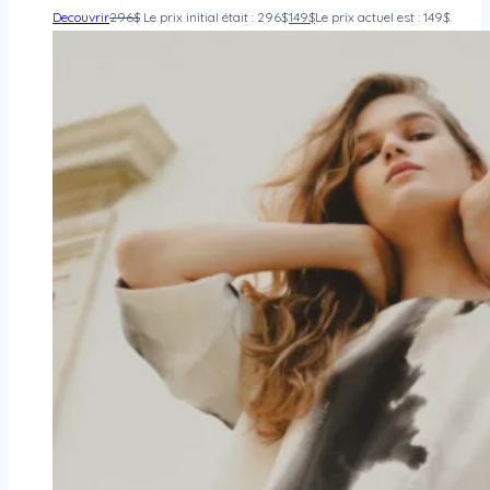
Decouvrir
296
$
Le prix initial était : 296$.
149
$
Le prix actuel est : 149$.