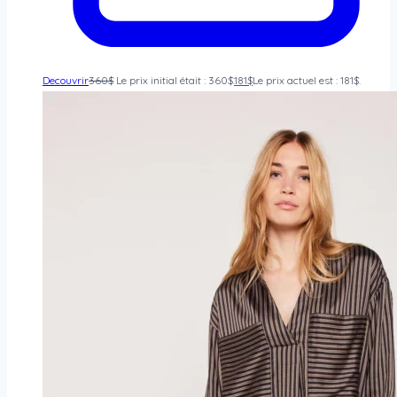
Decouvrir
360
$
Le prix initial était : 360$.
181
$
Le prix actuel est : 181$.