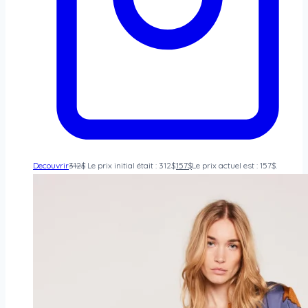
Decouvrir
312
$
Le prix initial était : 312$.
157
$
Le prix actuel est : 157$.