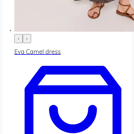
‹
›
Eva Camel dress