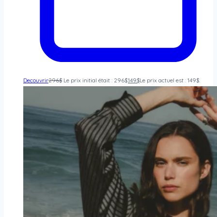
Decouvrir
296
$
Le prix initial était : 296$.
149
$
Le prix actuel est : 149$.