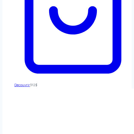
Decouvrir
312
$