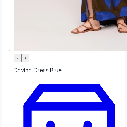
‹
›
Davina Dress Blue