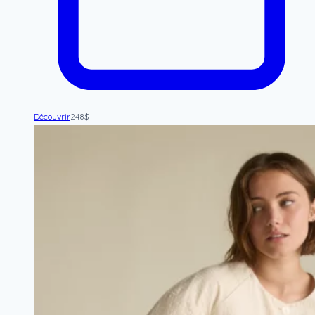
Découvrir
248
$