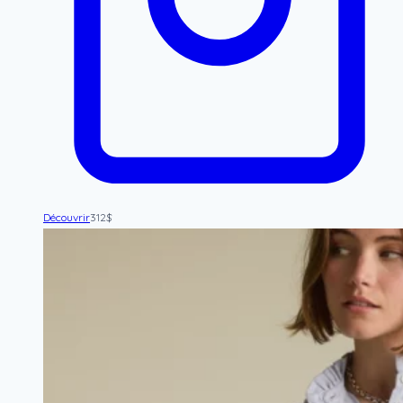
Découvrir
312
$