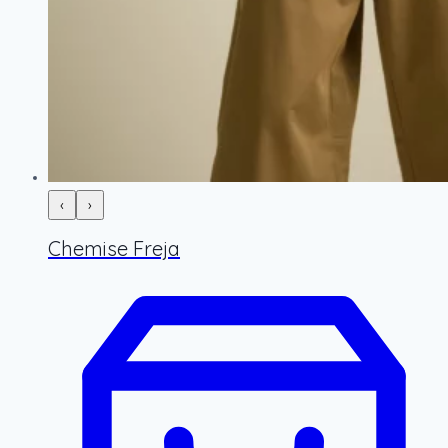
‹
›
Chemise Freja