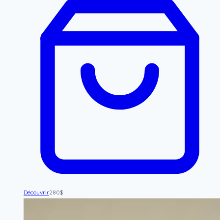
Découvrir
280
$