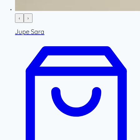
‹
›
Jupe Sara