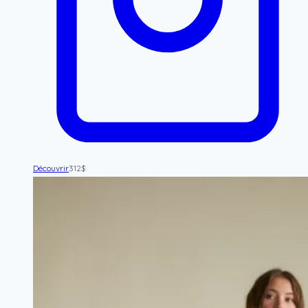
Découvrir
312
$