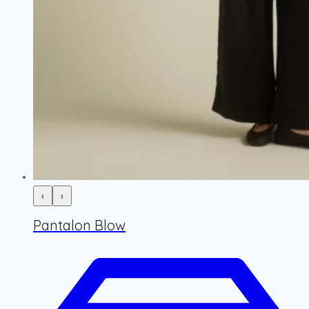
‹
›
Pantalon Blow