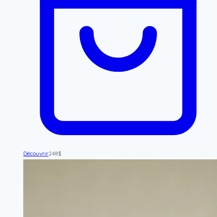
Découvrir
248
$