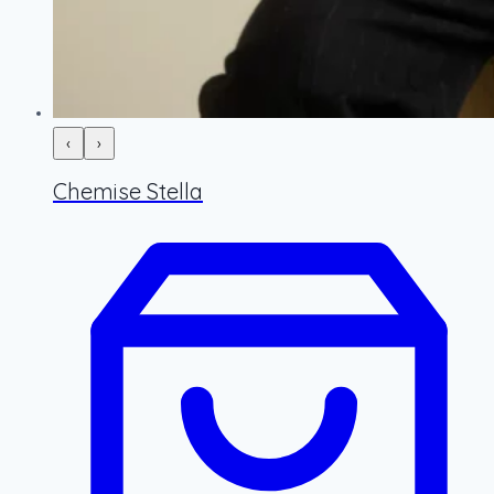
‹
›
Chemise Stella