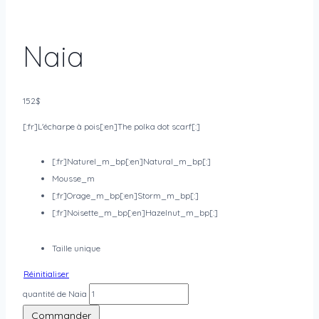
Naia
152
$
[:fr]L'écharpe à pois[:en]The polka dot scarf[:]
[:fr]Naturel_m_bp[:en]Natural_m_bp[:]
Mousse_m
[:fr]Orage_m_bp[:en]Storm_m_bp[:]
[:fr]Noisette_m_bp[:en]Hazelnut_m_bp[:]
Taille unique
Réinitialiser
quantité de Naia
Commander