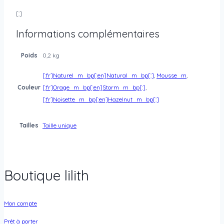
[:]
Informations complémentaires
Poids
0,2 kg
[:fr]Naturel_m_bp[:en]Natural_m_bp[:]
,
Mousse_m
,
Couleur
[:fr]Orage_m_bp[:en]Storm_m_bp[:]
,
[:fr]Noisette_m_bp[:en]Hazelnut_m_bp[:]
Tailles
Taille unique
Boutique lilith
Mon compte
Prêt à porter