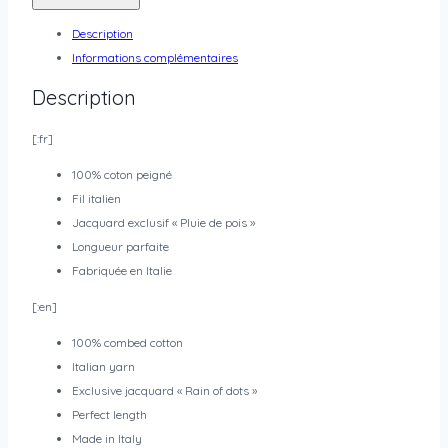
Description
Informations complémentaires
Description
[:fr]
100% coton peigné
Fil italien
Jacquard exclusif « Pluie de pois »
Longueur parfaite
Fabriquée en Italie
[:en]
100% combed cotton
Italian yarn
Exclusive jacquard « Rain of dots »
Perfect length
Made in Italy