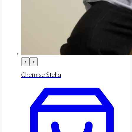
‹
›
Chemise Stella