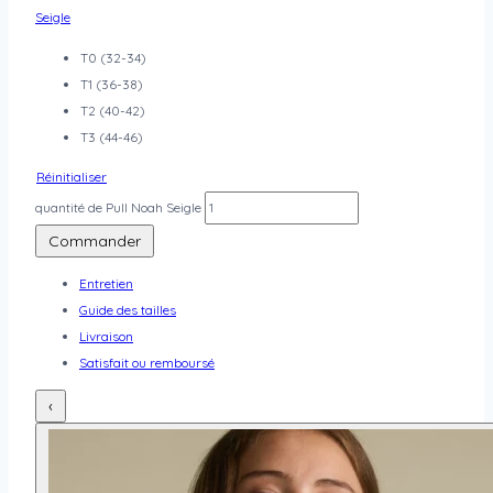
Seigle
T0 (32-34)
T1 (36-38)
T2 (40-42)
T3 (44-46)
Réinitialiser
quantité de Pull Noah Seigle
Commander
Entretien
Guide des tailles
Livraison
Satisfait ou remboursé
‹