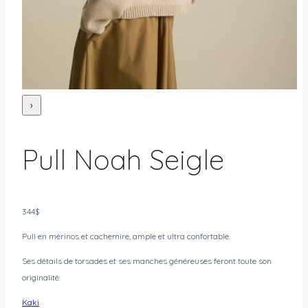
›
Pull Noah Seigle
344
$
Pull en mérinos et cachemire, ample et ultra confortable.
Ses détails de torsades et ses manches généreuses feront toute son
originalité.
Kaki