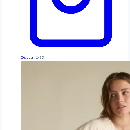
Découvrir
248
$