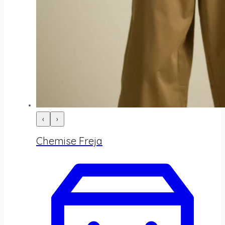
‹
›
Chemise Freja