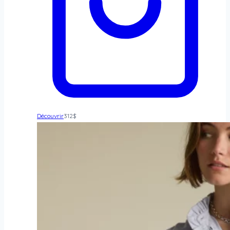
Découvrir
312
$